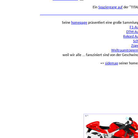
Ein
Spaziergang auf
der "TITA
___________________________________
Seine
homepage
präsentiert eine große Sammlun
F1-A
DTM-Au
Rekord A
Sch
Züg
Weltraumträgerm
weil wir alle ... fansziniert sind von der Geschwind
=>
sidemap
seiner home