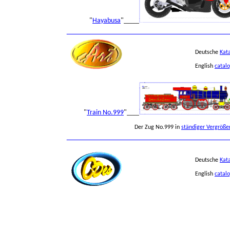
"
Hayabusa
"
_____
___________________________________
Deutsche
Kat
English
catal
"
Train No.999
"
____
Der Zug No.999 in
ständiger Vergröße
___________________________________
Deutsche
Kat
English
catal