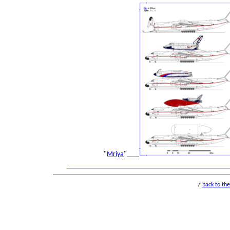
"
Mriya
"
____
___________________________________
/
back to the