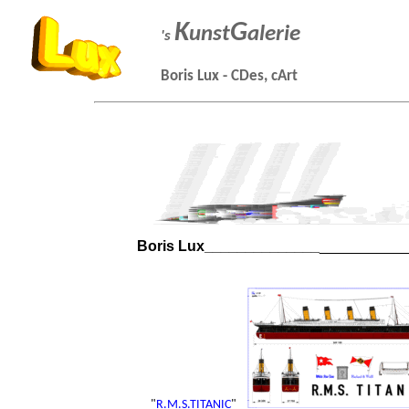
K
G
unst
alerie
's
Boris Lux - CDes, cArt
Boris Lux______________
__________
"
R.M.S.TITANIC
"
__